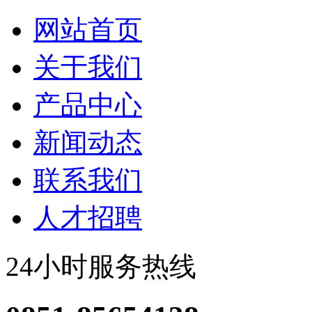
网站首页
关于我们
产品中心
新闻动态
联系我们
人才招聘
24小时服务热线