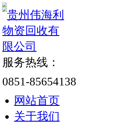
服务热线：
0851-85654138
网站首页
关于我们