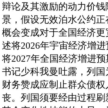
辩论及其激励的动力价钱
景，假设无效泊水公约正在
概会变成对于全国经济
述将2026年宇宙经济增进
将2027年全国经济增进
书记少科我曼吐露，列国
财务赞成应制止群众债权
丧。列国须要经由过程刷