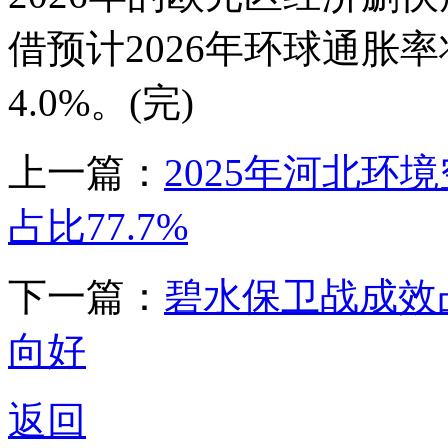
借预计2026年环球通胀率将
4.0%。(完)
上一篇：
2025年河北环
占比77.7%
下一篇：
碧水保卫战成效
向好
返回