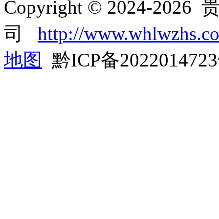
Copyright © 2024-
司
http://www.whlwzhs.c
地图
黔ICP备202201472